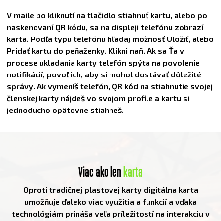
V maile po kliknutí na tlačidlo stiahnuť kartu, alebo po
naskenovaní QR kódu, sa na displeji telefónu zobrazí
karta. Podľa typu telefónu hľadaj možnosť Uložiť, alebo
Pridať kartu do peňaženky. Klikni naň. Ak sa Ťa v
procese ukladania karty telefón spýta na povolenie
notifikácií, povoľ ich, aby si mohol dostávať dôležité
správy. Ak vymeníš telefón, QR kód na stiahnutie svojej
členskej karty nájdeš vo svojom profile a kartu si
jednoducho opätovne stiahneš.
Viac ako len
karta
Oproti tradičnej plastovej karty digitálna karta
umožňuje ďaleko viac využitia a funkcií a vďaka
technológiám prináša veľa príležitostí na interakciu v