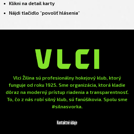
Klikni na detail karty
Nájdi tlačidlo "povoliť hlásenia"
Vlci Žilina sú profesionálny hokejový klub, ktorý
funguje od roku 1925. Sme organizácia, ktorá kladie
dôraz na moderný prístup riadenia a transparentnosť.
To, čo z nás robí silný klub, sú fanúšikovia. Spolu sme
#silnasvorka.
Kontaktné údaje