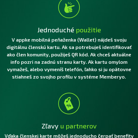
Jednoduché
použitie
V appke mobilná peňaženka (Wallet) nájdeš svoju
digitálnu členskú kartu. Ak sa potrebuješ identifikovať
ako člen komunity, použiješ QR kód. Ak chceš aktuálne
info pozri na zadnú stranu karty. Ak kartu omylom
vymažeš, alebo vymeníš telefón, ľahko si ju opätovne
stiahneš zo svojho profilu v systéme Memberyo.
Zľavy
u partnerov
Vďaka členskej karte môžeš jednoducho čerpať benefity