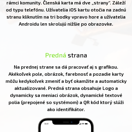
rámci komunity. Členská karta má dve „strany“. Záleží
od typu telefónu. Užívatelia iOS kartu otočia na zadnú
stranu kliknutím na tri bodky vpravo hore a užívatelia
Androidu len skrolujú nižšie po obrazovke.
Predná
strana
Na prednej strane sa dá pracovať aj s grafikou.
Akékoľvek pole, obrázok, farebnosť a pozadie karty
môžu kedykoľvek zmeniť a byť okamžite a automaticky
aktualizované. Predná strana obsahuje Logo a
dynamicky sa meniaci obrázok, dynamické textové
polia (prepojené so systémom) a QR kód ktorý slúži
ako identifikátor.