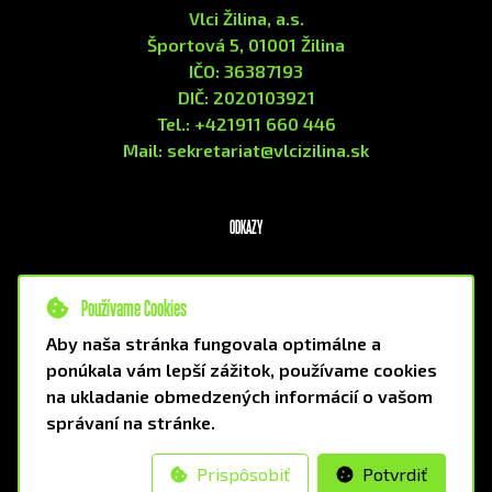
Vlci Žilina, a.s.
Športová 5, 01001 Žilina
IČO: 36387193
DIČ: 2020103921
Tel.: +421911 660 446
Mail: sekretariat@vlcizilina.sk
ODKAZY
VOP
Používame Cookies
GDPR
Aby naša stránka fungovala optimálne a
ponúkala vám lepší zážitok, používame cookies
na ukladanie obmedzených informácií o vašom
správaní na stránke.
Prispôsobiť
Potvrdiť