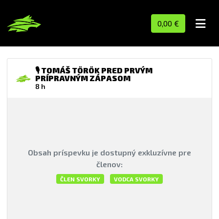
0,00 €
🎙️ TOMÁŠ TÖRÖK PRED PRVÝM
PRÍPRAVNÝM ZÁPASOM
8 h
Obsah príspevku je dostupný exkluzívne pre
členov:
ČLEN SVORKY
VODCA SVORKY