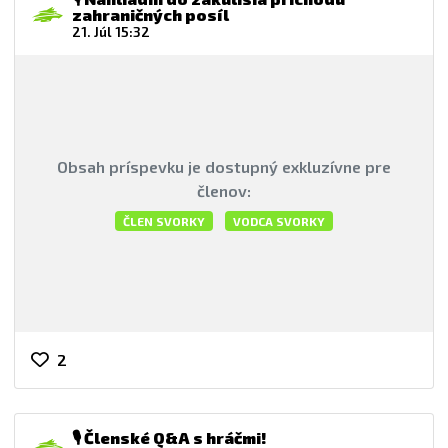
zahraničných posíl
21. Júl 15:32
Obsah príspevku je dostupný exkluzívne pre
členov:
ČLEN SVORKY
VODCA SVORKY
2
🎙️ Členské Q&A s hráčmi!