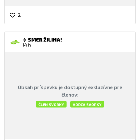
2
✈️ SMER ŽILINA!
14 h
Obsah príspevku je dostupný exkluzívne pre
členov:
ČLEN SVORKY
VODCA SVORKY