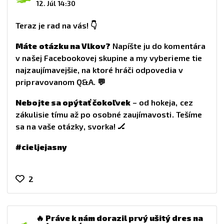
12. Júl 14:30
Teraz je rad na vás!
👇
Máte otázku na Vlkov?
Napíšte ju do komentára
v našej Facebookovej skupine a my vyberieme tie
najzaujímavejšie, na ktoré hráči odpovedia v
pripravovanom Q&A.
💬
Nebojte sa opýtať čokoľvek
– od hokeja, cez
zákulisie tímu až po osobné zaujímavosti. Tešíme
sa na vaše otázky, svorka!
🏒
#cieljejasny
2
🔥 Práve k nám dorazil prvý ušitý dres na