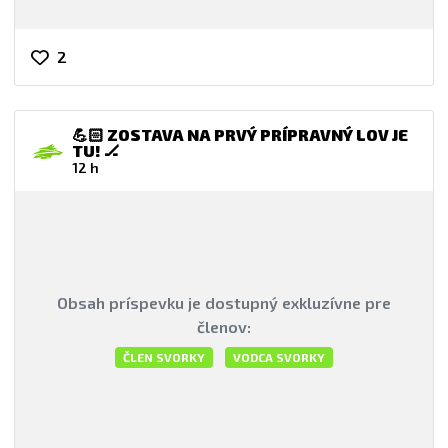
2
💪🏻 ZOSTAVA NA PRVÝ PRÍPRAVNÝ LOV JE
TU! 🏒
12 h
Obsah príspevku je dostupný exkluzívne pre
členov:
ČLEN SVORKY
VODCA SVORKY