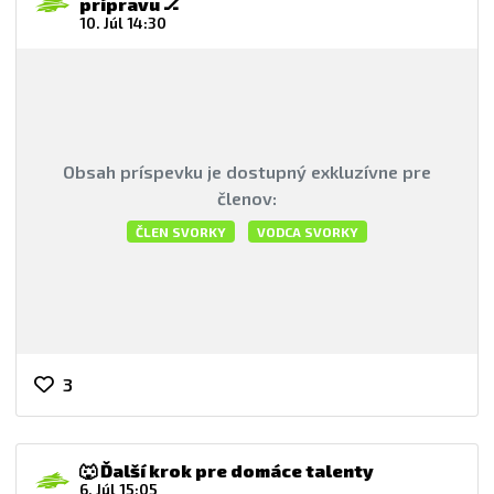
prípravu 🏒
10. Júl 14:30
Obsah príspevku je dostupný exkluzívne pre
členov:
ČLEN SVORKY
VODCA SVORKY
3
🐺 Ďalší krok pre domáce talenty
6. Júl 15:05