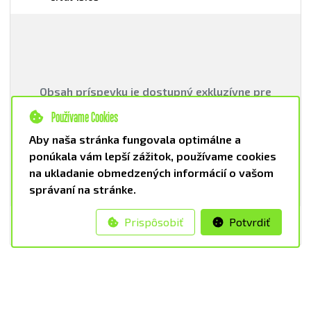
Obsah príspevku je dostupný exkluzívne pre
členov:
Používame Cookies
ČLEN SVORKY
VODCA SVORKY
Aby naša stránka fungovala optimálne a
ponúkala vám lepší zážitok, používame cookies
na ukladanie obmedzených informácií o vašom
správaní na stránke.
Prispôsobiť
Potvrdiť
3
🐺 ĎALŠIA ZMENA V KÁDRI
2. Júl 11:03