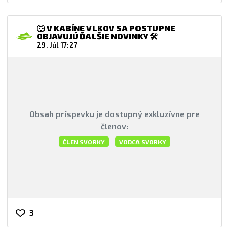
🐺 V KABÍNE VLKOV SA POSTUPNE
OBJAVUJÚ ĎALŠIE NOVINKY 🛠️
29. Júl 17:27
Obsah príspevku je dostupný exkluzívne pre
členov:
ČLEN SVORKY
VODCA SVORKY
3