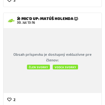
3
🎤 MIC'D UP: MATÚŠ HOLENDA 🐺
30. Júl 13:16
Obsah príspevku je dostupný exkluzívne pre
členov:
ČLEN SVORKY
VODCA SVORKY
2