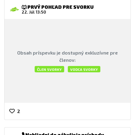
🐺 PRVÝ POHĽAD PRE SVORKU
22. Júl 13:50
Obsah príspevku je dostupný exkluzívne pre
členov:
ČLEN SVORKY
VODCA SVORKY
2
🎙️ Nahliadni do zákulisia príchodu